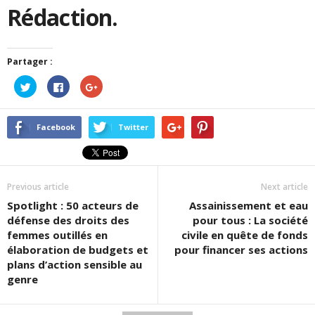
Rédaction.
Partager :
Cliquez
Cliquez
Cliquez
pour
pour
pour
partager
partager
partager
sur
sur
sur
Twitter(ouvre
Facebook(ouvre
Google+
dans
dans
(ouvre
Facebook
Twitter
une
une
dans
nouvelle
nouvelle
une
fenêtre)
fenêtre)
nouvelle
fenêtre)
Previous article
Next article
Spotlight : 50 acteurs de
Assainissement et eau
défense des droits des
pour tous : La société
femmes outillés en
civile en quête de fonds
élaboration de budgets et
pour financer ses actions
plans d’action sensible au
genre