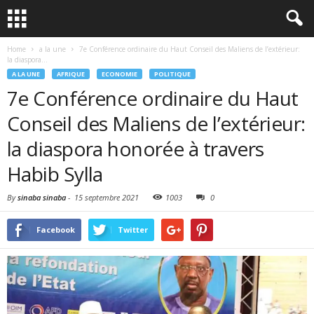
Home
a la une
7e Conférence ordinaire du Haut Conseil des Maliens de l’extérieur:
la diaspora...
A LA UNE
AFRIQUE
ECONOMIE
POLITIQUE
7e Conférence ordinaire du Haut
Conseil des Maliens de l’extérieur:
la diaspora honorée à travers
Habib Sylla
By
sinaba sinaba
-
15 septembre 2021
1003
0
Facebook
Twitter