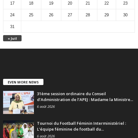
17
18
19
20
21
22
23
24
25
26
27
28
29
30
31
« Juil
EVEN MORE NEWS
31ème session ordinaire du Conseil
d’Administration de l’APEJ : Madame la Ministre...
6 août 2026
Tournoi du Football Féminin Interministériel :
L’équipe féminine de football du...
6 août 2026