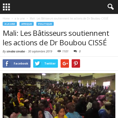
Home
a la une
Mali: Les Bâtisseurs soutiennent les actions de Dr Boubou CISSÉ
A LA UNE
AFRIQUE
POLITIQUE
Mali: Les Bâtisseurs soutiennent
les actions de Dr Boubou CISSÉ
By
sinaba sinaba
-
30 septembre 2019
1101
0
Facebook
Twitter