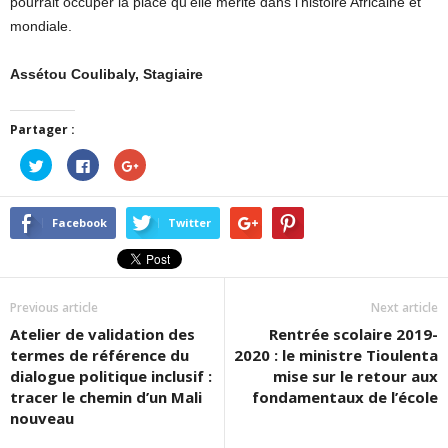
pourrait occuper la place qu’elle mérite dans l’histoire Africaine et
mondiale.
Assétou Coulibaly, Stagiaire
Partager :
Cliquez
Cliquez
Cliquez
pour
pour
pour
partager
partager
partager
sur
sur
sur
Twitter(ouvre
Facebook(ouvre
Google+
dans
dans
(ouvre
Facebook
Twitter
une
une
dans
nouvelle
nouvelle
une
fenêtre)
fenêtre)
nouvelle
fenêtre)
Previous article
Next article
Atelier de validation des
Rentrée scolaire 2019-
termes de référence du
2020 : le ministre Tioulenta
dialogue politique inclusif :
mise sur le retour aux
tracer le chemin d’un Mali
fondamentaux de l’école
nouveau