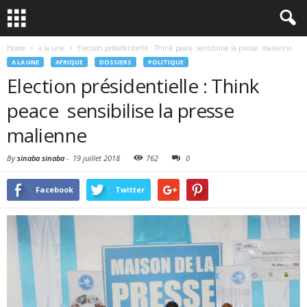
Home
a la une
Election présidentielle : Think peace sensibilise la presse malienne
A LA UNE
AFRIQUE
DOSSIERS
POLITIQUE
Election présidentielle : Think
peace sensibilise la presse
malienne
By
sinaba sinaba
-
19 juillet 2018
762
0
Facebook
Twitter