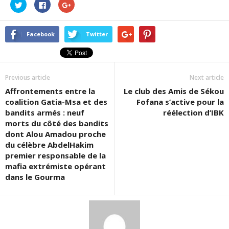
Cliquez
Cliquez
Cliquez
pour
pour
pour
partager
partager
partager
sur
sur
sur
Twitter(ouvre
Facebook(ouvre
Google+
dans
dans
(ouvre
Facebook
Twitter
une
une
dans
nouvelle
nouvelle
une
fenêtre)
fenêtre)
nouvelle
fenêtre)
Previous article
Next article
Affrontements entre la
Le club des Amis de Sékou
coalition Gatia-Msa et des
Fofana s’active pour la
bandits armés : neuf
réélection d’IBK
morts du côté des bandits
dont Alou Amadou proche
du célèbre AbdelHakim
premier responsable de la
mafia extrémiste opérant
dans le Gourma