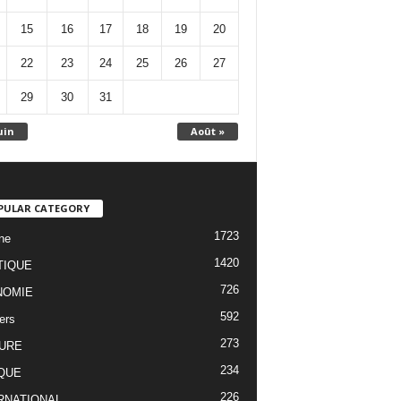
15
16
17
18
19
20
22
23
24
25
26
27
29
30
31
uin
Août »
PULAR CATEGORY
1723
ne
1420
TIQUE
726
NOMIE
592
ers
273
URE
234
QUE
226
RNATIONAL