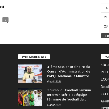
oi
14
21
0
28
« J
EVEN MORE NEWS
PO
a la u
31ème session ordinaire du
Conseil d’Administration de
POLI
l’APEJ : Madame la Ministre...
ECO
6 août 2026
Dossi
Tournoi du Football Féminin
CULT
Interministériel : L’équipe
féminine de football du...
AFRI
6 août 2026
INTE