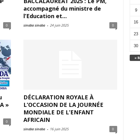
4ᵉ
BACCALAURÉAT 2025 : Le PM,
accompagné du ministre de
9
l’Education et...
16
0
sinaba sinaba
-
24 juin 2025
0
23
30
« 
u
DÉCLARATION ROYALE À
A »
L’OCCASION DE LA JOURNÉE
MONDIALE DE L’ENFANT
AFRICAIN
0
sinaba sinaba
-
16 juin 2025
0