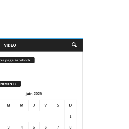
VIDEO
tre page Facebook
ENEMENTS
juin 2025
M
M
J
V
S
D
1
3
4
5
6
7
8