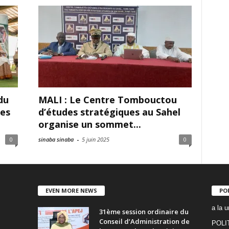
du
MALI : Le Centre Tombouctou
les
d’études stratégiques au Sahel
organise un sommet...
0
sinaba sinaba
-
5 juin 2025
0
EVEN MORE NEWS
PO
a la u
31ème session ordinaire du
Conseil d’Administration de
POLI