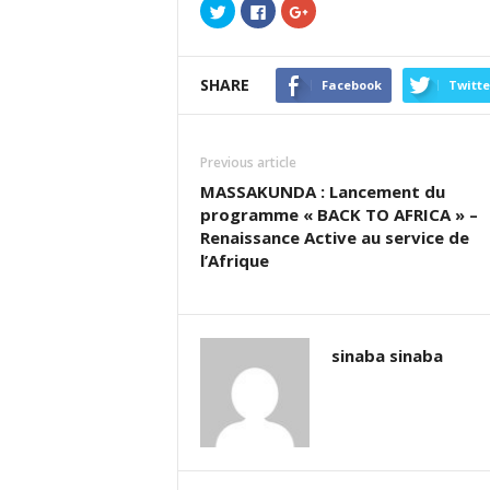
Cliquez
Cliquez
Cliquez
pour
pour
pour
partager
partager
partager
sur
sur
sur
Twitter(ouvre
Facebook(ouvre
Google+
dans
dans
(ouvre
SHARE
une
une
dans
Facebook
Twitte
nouvelle
nouvelle
une
fenêtre)
fenêtre)
nouvelle
fenêtre)
Previous article
MASSAKUNDA : Lancement du
programme « BACK TO AFRICA » –
Renaissance Active au service de
l’Afrique
sinaba sinaba