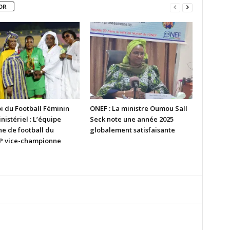
OR
i du Football Féminin
ONEF : La ministre Oumou Sall
nistériel : L’équipe
Seck note une année 2025
ne de football du
globalement satisfaisante
 vice-championne