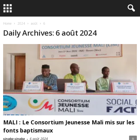
Home
2024
août
6
Daily Archives: 6 août 2024
MALI : Le Consortium Jeunesse Mali mis sur les
fonts baptismaux
sinaba sinaba
-
6 août 2024
0