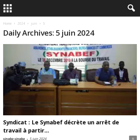
Home
2024
juin
5
Daily Archives: 5 juin 2024
Syndicat : Le Synabef décrète un arrêt de
travail à partir...
sinaba sinaba
-
5 juin 2024
0