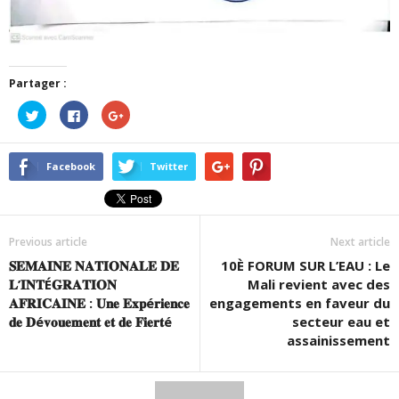
Partager :
Cliquez
Cliquez
Cliquez
pour
pour
pour
partager
partager
partager
sur
sur
sur
Twitter(ouvre
Facebook(ouvre
Google+
dans
dans
(ouvre
Facebook
Twitter
une
une
dans
nouvelle
nouvelle
une
fenêtre)
fenêtre)
nouvelle
fenêtre)
Previous article
Next article
𝐒𝐄𝐌𝐀𝐈𝐍𝐄 𝐍𝐀𝐓𝐈𝐎𝐍𝐀𝐋𝐄 𝐃𝐄
10È FORUM SUR L’EAU : Le
𝐋’𝐈𝐍𝐓É𝐆𝐑𝐀𝐓𝐈𝐎𝐍
Mali revient avec des
𝐀𝐅𝐑𝐈𝐂𝐀𝐈𝐍𝐄 : 𝐔𝐧𝐞 𝐄𝐱𝐩é𝐫𝐢𝐞𝐧𝐜𝐞
engagements en faveur du
𝐝𝐞 𝐃é𝐯𝐨𝐮𝐞𝐦𝐞𝐧𝐭 𝐞𝐭 𝐝𝐞 𝐅𝐢𝐞𝐫𝐭é
secteur eau et
assainissement