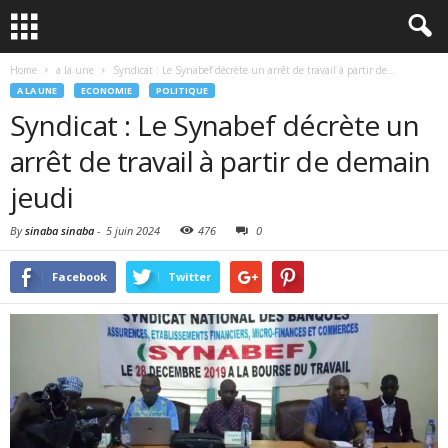
Home
a la une
Syndicat : Le Synabef décrète un arrêt de travail à partir de...
A LA UNE
ECONOMIE
POLITIQUE
Syndicat : Le Synabef décrète un
arrêt de travail à partir de demain
jeudi
By
sinaba sinaba
-
5 juin 2024
476
0
Facebook
Twitter