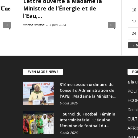
Lettre ouverte à Madame la
𝐔𝐧𝐞
Ministre de l’Énergie et de
10
l’Eau,...
17
0
sinaba sinaba
-
3 juin 2024
0
24
« 
EVEN MORE NEWS
PO
a la u
31ème session ordinaire du
Conseil d’Administration de
POLI
l’APEJ : Madame la Ministre...
ECO
6 août 2026
Dossi
Tournoi du Football Féminin
CULT
Interministériel : L’équipe
féminine de football du...
AFRI
6 août 2026
INTE