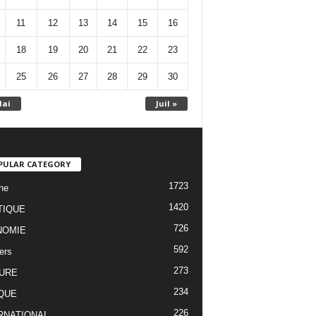
11
12
13
14
15
16
18
19
20
21
22
23
25
26
27
28
29
30
Mai
Juil »
PULAR CATEGORY
1723
ne
1420
TIQUE
726
NOMIE
592
ers
273
URE
234
QUE
226
RNATIONAL