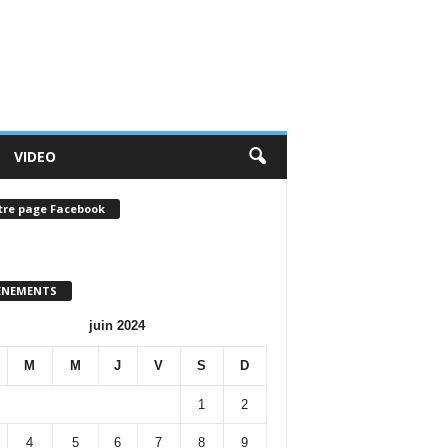
VIDEO
tre page Facebook
ENEMENTS
juin 2024
M
M
J
V
S
D
1
2
4
5
6
7
8
9