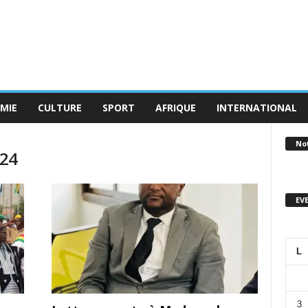
MIE
CULTURE
SPORT
AFRIQUE
INTERNATIONAL
No
024
EV
L
3