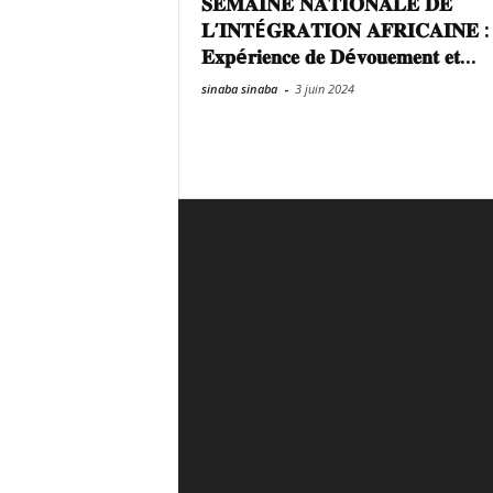
𝐒𝐄𝐌𝐀𝐈𝐍𝐄 𝐍𝐀𝐓𝐈𝐎𝐍𝐀𝐋𝐄 𝐃𝐄
𝐋’𝐈𝐍𝐓É𝐆𝐑𝐀𝐓𝐈𝐎𝐍 𝐀𝐅𝐑𝐈𝐂𝐀𝐈𝐍𝐄 : 
𝐄𝐱𝐩é𝐫𝐢𝐞𝐧𝐜𝐞 𝐝𝐞 𝐃é𝐯𝐨𝐮𝐞𝐦𝐞𝐧𝐭 𝐞𝐭...
sinaba sinaba
-
3 juin 2024