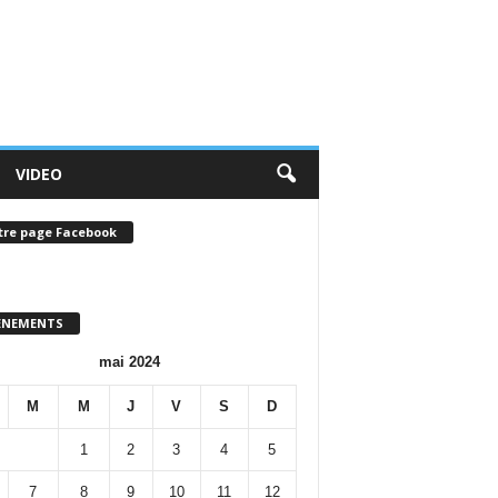
VIDEO
tre page Facebook
ENEMENTS
mai 2024
M
M
J
V
S
D
1
2
3
4
5
7
8
9
10
11
12