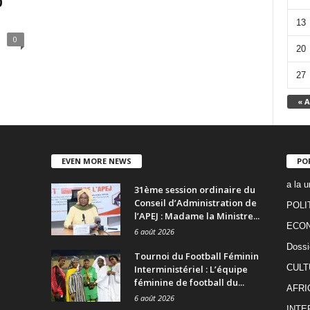
0
13
0
20
27
« A
EVEN MORE NEWS
PO
a la u
31ème session ordinaire du
Conseil d’Administration de
POLI
l’APEJ : Madame la Ministre...
ECO
6 août 2026
Dossi
Tournoi du Football Féminin
CULT
Interministériel : L’équipe
féminine de football du...
AFRI
6 août 2026
INTE