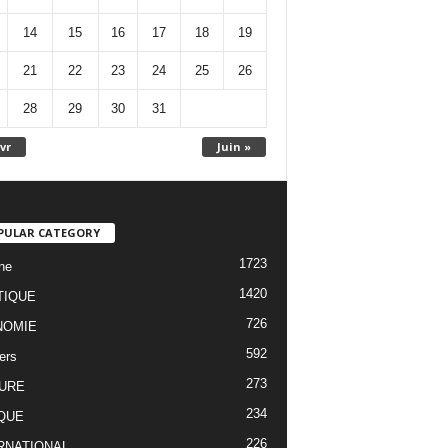
14
15
16
17
18
19
21
22
23
24
25
26
28
29
30
31
vr
Juin »
PULAR CATEGORY
1723
ne
1420
TIQUE
726
NOMIE
592
ers
273
URE
234
QUE
226
RNATIONAL