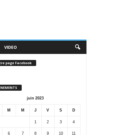
VIDEO
tre page Facebook
ENEMENTS
juin 2023
M
M
J
V
S
D
1
2
3
4
6
7
8
9
10
11