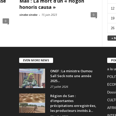
sse
Mali : La mort d’un « Hogon
honoris causa »
12
sinaba sinaba
-
15 juin 2023
0
19
0
26
« 
EVEN MORE NEWS
PO
a la u
ONEF : La ministre Oumou
Sall Seck note une année
POLI
2025...
ECO
27 juillet 2026
Dossi
Région de San :
CULT
d’importantes
précipitations enregistrées,
AFRI
les producteurs invités à...
INTE