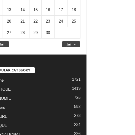
13
14
15
16
17
18
20
21
22
23
24
25
27
28
29
30
Mai
Juil »
PULAR CATEGORY
1721
ne
1419
TIQUE
725
NOMIE
592
ers
273
URE
234
QUE
226
RNATIONAL