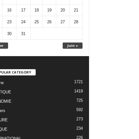
16
17
18
19
20
21
23
24
25
26
27
28
30
31
vr
Juin »
PULAR CATEGORY
1721
ne
1419
TIQUE
725
NOMIE
592
ers
273
URE
234
QUE
226
RNATIONAL