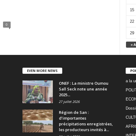
15
22
0
29
« A
EVEN MORE NEWS
PO
a la u
ONEF : La ministre Oumou
Sall Seck note une année
POLI
2025...
ECO
27 juillet 2026
Dossi
Région de San :
CULT
d’importantes
précipitations enregistrées,
AFRI
les producteurs invités à...
INTE