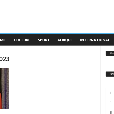
MIE
CULTURE
SPORT
AFRIQUE
INTERNATIONAL
No
2023
EV
L
1
8