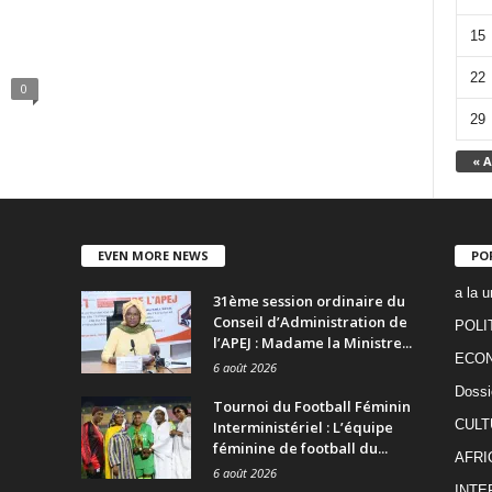
15
22
0
29
« A
EVEN MORE NEWS
PO
a la u
31ème session ordinaire du
Conseil d’Administration de
POLI
l’APEJ : Madame la Ministre...
ECO
6 août 2026
Dossi
Tournoi du Football Féminin
CULT
Interministériel : L’équipe
féminine de football du...
AFRI
6 août 2026
INTE