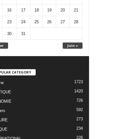
16
17
18
19
20
21
23
24
25
26
27
28
30
31
vr
Juin »
PULAR CATEGORY
1723
ne
1420
TIQUE
726
NOMIE
592
ers
273
URE
234
QUE
226
RNATIONAL