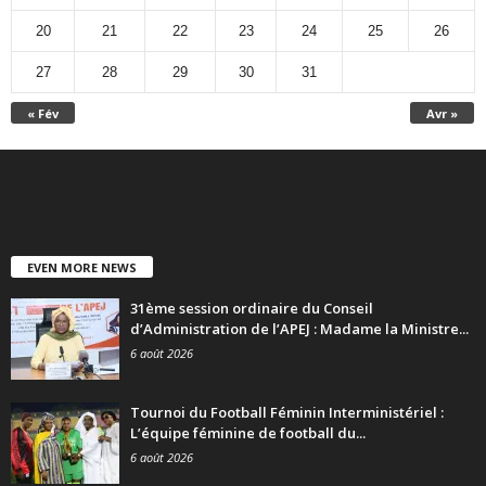
20
21
22
23
24
25
26
27
28
29
30
31
« Fév
Avr »
EVEN MORE NEWS
31ème session ordinaire du Conseil
d’Administration de l’APEJ : Madame la Ministre...
6 août 2026
Tournoi du Football Féminin Interministériel :
L’équipe féminine de football du...
6 août 2026