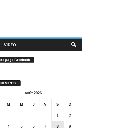
VIDEO
tre page Facebook
ENEMENTS
août 2026
M
M
J
V
S
D
1
2
4
5
6
7
8
9