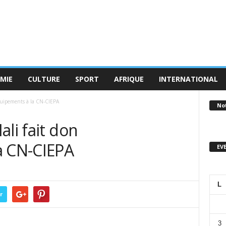
MIE
CULTURE
SPORT
AFRIQUE
INTERNATIONAL
équipements à la CN-CIEPA
No
ali fait don
a CN-CIEPA
EV
L
r
3