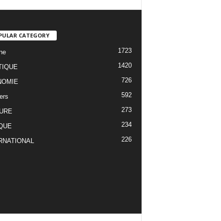
PULAR CATEGORY
1723
ne
1420
TIQUE
726
NOMIE
592
ers
273
URE
234
QUE
226
RNATIONAL