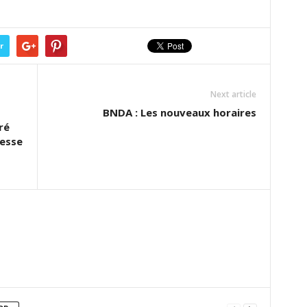
r
Next article
BNDA : Les nouveaux horaires
ré
resse