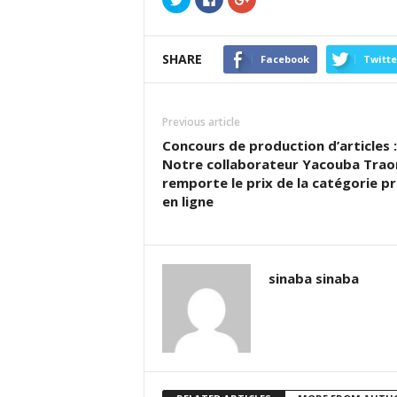
pour
pour
pour
partager
partager
partager
sur
sur
sur
Twitter(ouvre
Facebook(ouvre
Google+
dans
dans
(ouvre
SHARE
une
une
dans
Facebook
Twitte
nouvelle
nouvelle
une
fenêtre)
fenêtre)
nouvelle
fenêtre)
Previous article
Concours de production d’articles :
Notre collaborateur Yacouba Trao
remporte le prix de la catégorie p
en ligne
sinaba sinaba