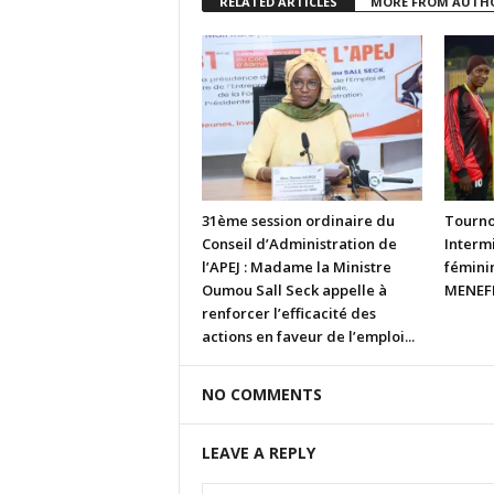
RELATED ARTICLES
MORE FROM AUTH
31ème session ordinaire du
Tourno
Conseil d’Administration de
Intermi
l’APEJ : Madame la Ministre
fémini
Oumou Sall Seck appelle à
MENEFP
renforcer l’efficacité des
actions en faveur de l’emploi...
NO COMMENTS
LEAVE A REPLY