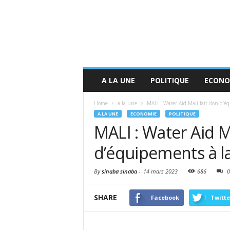
A LA UNE
POLITIQUE
ECONO
Home
a la une
MALI : Water Aid Mali fait don d’
A LA UNE
ECONOMIE
POLITIQUE
MALI : Water Aid M
d’équipements à l
By
sinaba sinaba
-
14 mars 2023
686
0
SHARE
Facebook
Twitte