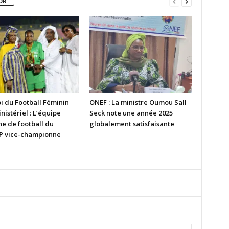
OR
i du Football Féminin
ONEF : La ministre Oumou Sall
nistériel : L’équipe
Seck note une année 2025
ne de football du
globalement satisfaisante
 vice-championne