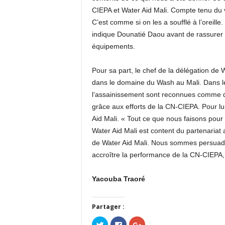
CIEPA et Water Aid Mali. Compte tenu du 
C’est comme si on les a soufflé à l’oreille
indique Dounatié Daou avant de rassurer 
équipements.
Pour sa part, le chef de la délégation de 
dans le domaine du Wash au Mali. Dans le p
l‘assainissement sont reconnues comme dr
grâce aux efforts de la CN-CIEPA. Pour lu
Aid Mali. « Tout ce que nous faisons pou
Water Aid Mali est content du partenaria
de Water Aid Mali. Nous sommes persuadé q
accroître la performance de la CN-CIEPA, c
Yacouba Traoré
Partager :
Cliquez
Cliquez
Cliquez