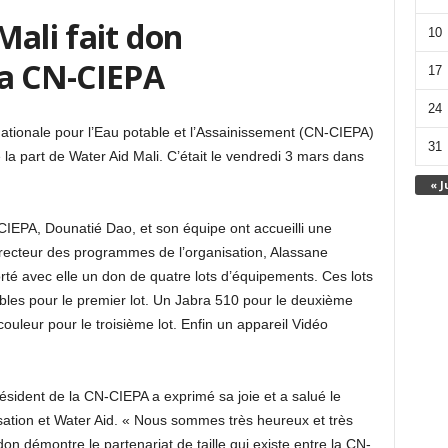
Mali fait don
10
la CN-CIEPA
17
24
ionale pour l’Eau potable et l’Assainissement (CN-CIEPA)
31
a part de Water Aid Mali. C’était le vendredi 3 mars dans
« J
-CIEPA, Dounatié Dao, et son équipe ont accueilli une
irecteur des programmes de l’organisation, Alassane
té avec elle un don de quatre lots d’équipements. Ces lots
les pour le premier lot. Un Jabra 510 pour le deuxième
couleur pour le troisième lot. Enfin un appareil Vidéo
ésident de la CN-CIEPA a exprimé sa joie et a salué le
sation et Water Aid. « Nous sommes très heureux et très
n démontre le partenariat de taille qui existe entre la CN-