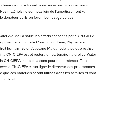
volume de notre travail, nous en avons plus que besoin.
. Nos matériels ne sont pas loin de l’amortissement »,
le donateur qu’ils en feront bon usage de ces
Water Aid Mali a salué les efforts consentis par a CN-CIEPA
rojet de la nouvelle Constitution, l’eau, l’hygiène et
oit humain. Selon Alassane Maïga, cela a pu être réalisé
i, la CN-CIEPA est et restera un partenaire naturel de Water
r la CN-CIEPA, nous le faisons pour nous-mêmes. Tout
t avec la CN-CIEPA », souligne le directeur des programmes
ue ces matériels seront utilisés dans les activités et vont
onclut-il.