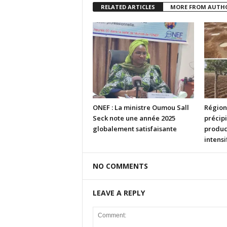
RELATED ARTICLES
MORE FROM AUTH
ONEF : La ministre Oumou Sall
Région
Seck note une année 2025
précipi
globalement satisfaisante
product
intensi
NO COMMENTS
LEAVE A REPLY