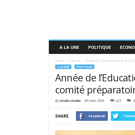
A LA UNE
POLITIQUE
ECONO
Home
a la une
Année de l’Education et de la Cultu
A LA UNE
POLITIQUE
Année de l’Educatio
comité préparatoire
By
sinaba sinaba
-
28 mars 2026
223
0
SHARE
Facebook
Twitte