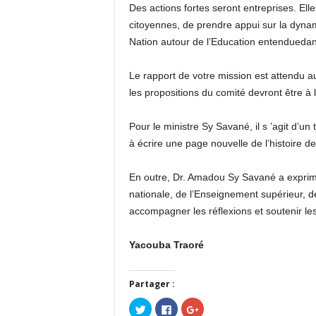
Des actions fortes seront entreprises. Ell
citoyennes, de prendre appui sur la dynam
Nation autour de l’Education entenduedans 
Le rapport de votre mission est attendu au 
les propositions du comité devront être à
Pour le ministre Sy Savané, il s ’agit d’un
à écrire une page nouvelle de l’histoire de
En outre, Dr. Amadou Sy Savané a exprimé 
nationale, de l’Enseignement supérieur, de
accompagner les réflexions et soutenir les 
Yacouba Traoré
Partager :
Cliquez
Cliquez
Cliquez
pour
pour
pour