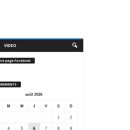
VIDEO
tre page Facebook
ENEMENTS
août 2026
M
M
J
V
S
D
1
2
4
5
6
7
8
9