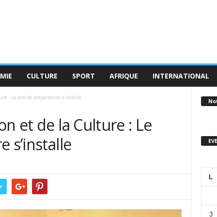
MIE
CULTURE
SPORT
AFRIQUE
INTERNATIONAL
re : Le comité préparatoire s’installe
No
n et de la Culture : Le
 s’installe
EV
L
r
3