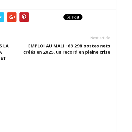
r
Next article
S LA
EMPLOI AU MALI : 69 298 postes nets
A
créés en 2025, un record en pleine crise
 ET