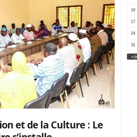
10
17
24
31
« J
on et de la Culture : Le
e s’installe