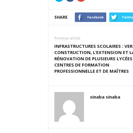
partager
partager
partager
sur
sur
sur
Twitter(ouvre
Facebook(ouvre
Google+
dans
dans
(ouvre
SHARE
une
une
dans
Facebook
Twitte
nouvelle
nouvelle
une
fenêtre)
fenêtre)
nouvelle
fenêtre)
Previous article
INFRASTRUCTURES SCOLAIRES : VER
CONSTRUCTION, L’EXTENSION ET L
RÉNOVATION DE PLUSIEURS LYCÉES
CENTRES DE FORMATION
PROFESSIONNELLE ET DE MAÎTRES
sinaba sinaba