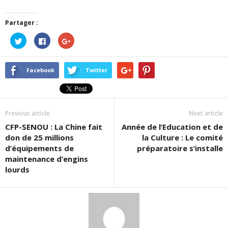
Partager :
Cliquez
Cliquez
Cliquez
pour
pour
pour
partager
partager
partager
sur
sur
sur
Twitter(ouvre
Facebook(ouvre
Google+
dans
dans
(ouvre
Facebook
Twitter
une
une
dans
nouvelle
nouvelle
une
fenêtre)
fenêtre)
nouvelle
fenêtre)
Previous article
Next article
CFP-SENOU : La Chine fait
Année de l’Education et de
don de 25 millions
la Culture : Le comité
d’équipements de
préparatoire s’installe
maintenance d’engins
lourds