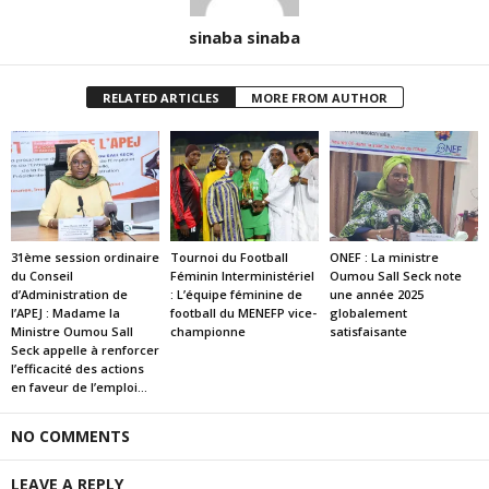
sinaba sinaba
RELATED ARTICLES
MORE FROM AUTHOR
31ème session ordinaire
Tournoi du Football
ONEF : La ministre
du Conseil
Féminin Interministériel
Oumou Sall Seck note
d’Administration de
: L’équipe féminine de
une année 2025
l’APEJ : Madame la
football du MENEFP vice-
globalement
Ministre Oumou Sall
championne
satisfaisante
Seck appelle à renforcer
l’efficacité des actions
en faveur de l’emploi...
NO COMMENTS
LEAVE A REPLY