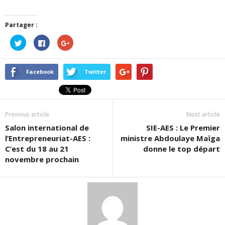
Partager :
Cliquez
Cliquez
Cliquez
pour
pour
pour
partager
partager
partager
sur
sur
sur
Twitter(ouvre
Facebook(ouvre
Google+
dans
dans
(ouvre
Facebook
Twitter
une
une
dans
nouvelle
nouvelle
une
fenêtre)
fenêtre)
nouvelle
fenêtre)
Previous article
Next article
Salon international de
SIE-AES : Le Premier
l’Entrepreneuriat-AES :
ministre Abdoulaye Maïga
C’est du 18 au 21
donne le top départ
novembre prochain