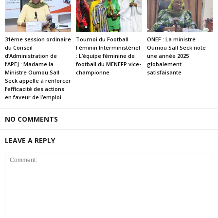
31ème session ordinaire
Tournoi du Football
ONEF : La ministre
du Conseil
Féminin Interministériel
Oumou Sall Seck note
d’Administration de
: L’équipe féminine de
une année 2025
l’APEJ : Madame la
football du MENEFP vice-
globalement
Ministre Oumou Sall
championne
satisfaisante
Seck appelle à renforcer
l’efficacité des actions
en faveur de l’emploi...
NO COMMENTS
LEAVE A REPLY