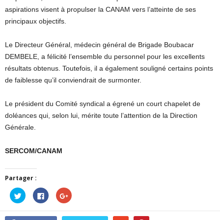
aspirations visent à propulser la CANAM vers l’atteinte de ses
principaux objectifs.
Le Directeur Général, médecin général de Brigade Boubacar
DEMBELE, a félicité l’ensemble du personnel pour les excellents
résultats obtenus. Toutefois, il a également souligné certains points
de faiblesse qu’il conviendrait de surmonter.
Le président du Comité syndical a égrené un court chapelet de
doléances qui, selon lui, mérite toute l’attention de la Direction
Générale.
SERCOM/CANAM
Partager :
Cliquez
Cliquez
Cliquez
pour
pour
pour
partager
partager
partager
sur
sur
sur
Twitter(ouvre
Facebook(ouvre
Google+