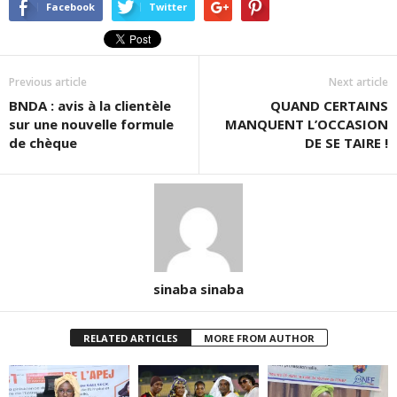
dans
dans
(ouvre
Facebook
Twitter
une
une
dans
nouvelle
nouvelle
une
fenêtre)
fenêtre)
nouvelle
fenêtre)
Previous article
Next article
BNDA : avis à la clientèle
QUAND CERTAINS
sur une nouvelle formule
MANQUENT L’OCCASION
de chèque
DE SE TAIRE !
sinaba sinaba
RELATED ARTICLES
MORE FROM AUTHOR