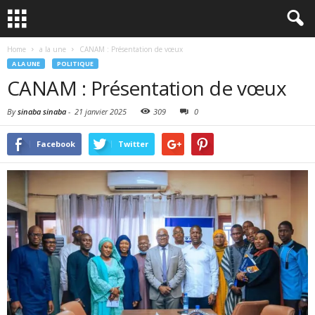
Home
a la une
CANAM : Présentation de vœux
A LA UNE
POLITIQUE
CANAM : Présentation de vœux
By
sinaba sinaba
-
21 janvier 2025
309
0
Facebook
Twitter