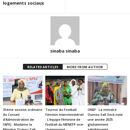
logements sociaux
sinaba sinaba
RELATED ARTICLES
MORE FROM AUTHOR
31ème session ordinaire
Tournoi du Football
ONEF : La ministre
du Conseil
Féminin Interministériel
Oumou Sall Seck note
d’Administration de
: L’équipe féminine de
une année 2025
l’APEJ : Madame la
football du MENEFP vice-
globalement
Ministre Oumou Sall
championne
satisfaisante