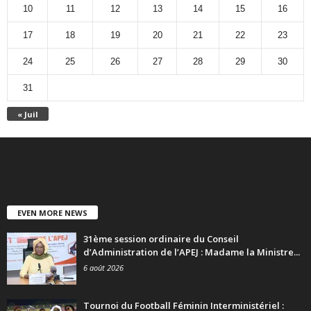
10
11
12
13
14
15
16
17
18
19
20
21
22
23
24
25
26
27
28
29
30
31
« Juil
EVEN MORE NEWS
31ème session ordinaire du Conseil
d’Administration de l’APEJ : Madame la Ministre...
6 août 2026
Tournoi du Football Féminin Interministériel :