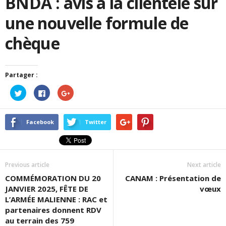
BNDA : avis à la clientèle sur
une nouvelle formule de
chèque
Partager :
Cliquez
Cliquez
Cliquez
pour
pour
pour
partager
partager
partager
sur
sur
sur
Twitter(ouvre
Facebook(ouvre
Google+
dans
dans
(ouvre
Facebook
Twitter
une
une
dans
nouvelle
nouvelle
une
fenêtre)
fenêtre)
nouvelle
fenêtre)
Previous article
Next article
COMMÉMORATION DU 20
CANAM : Présentation de
JANVIER 2025, FÊTE DE
vœux
L’ARMÉE MALIENNE : RAC et
partenaires donnent RDV
au terrain des 759