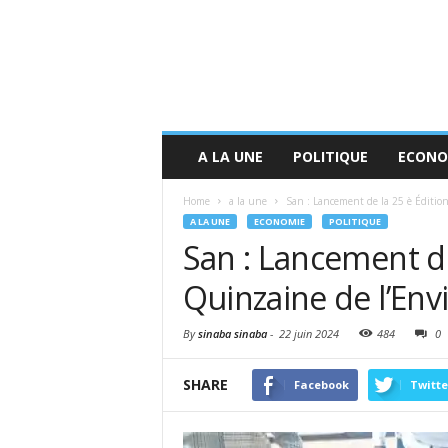
A LA UNE
POLITIQUE
ECONO
Home
a la une
San : Lancement de la 25 è Édition
A LA UNE
ECONOMIE
POLITIQUE
San : Lancement de
Quinzaine de l’En
By
sinaba sinaba
-
22 juin 2024
484
0
SHARE
Facebook
Twitte