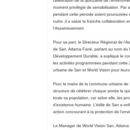
célébration de la quinzaine de l’environn
moment privilégié de sensibilisation. Par a
pendant cette période soient poursuivies
outre ,il a salué la franche collaboration
l’Assainissement.
Pour sa part, le Directeur Régional de l’
de San, Adama Fané, parlant au nom du Mi
Développement Durable, a expliqué le con
les activités programmées pendant cette 2
urbaine de San et World Vision pour leurs
Pour le maire de la commune urbaine de S
structure de célébrer chaque année la qu
toute sa population, car selon elle, les 
d’existence humaine. L’édile de San a enf
action concourant à la protection de l’en
Le Manager de World Vision San, Adama Ké