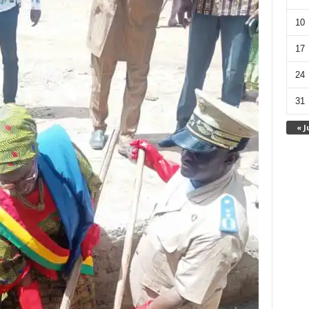
10
17
24
31
« J