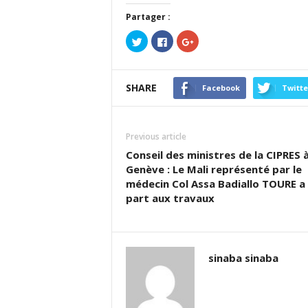
Partager :
Cliquez
Cliquez
Cliquez
pour
pour
pour
partager
partager
partager
sur
sur
sur
Twitter(ouvre
Facebook(ouvre
Google+
dans
dans
(ouvre
SHARE
une
une
dans
Facebook
Twitte
nouvelle
nouvelle
une
fenêtre)
fenêtre)
nouvelle
fenêtre)
Previous article
Conseil des ministres de la CIPRES 
Genève : Le Mali représenté par le
médecin Col Assa Badiallo TOURE a 
part aux travaux
sinaba sinaba