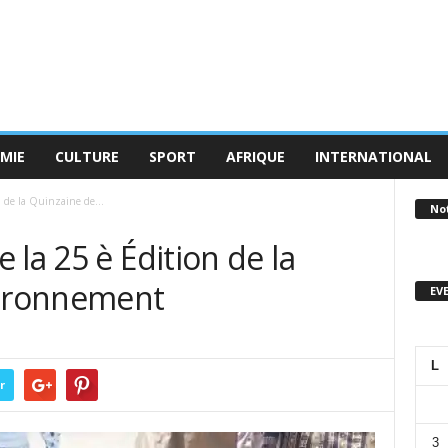
MIE
CULTURE
SPORT
AFRIQUE
INTERNATIONAL
 de la Quinzaine de...
No
 la 25 è Édition de la
vironnement
EV
L
r
3