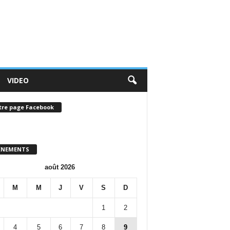
VIDEO
tre page Facebook
ENEMENTS
août 2026
M
M
J
V
S
D
1
2
4
5
6
7
8
9