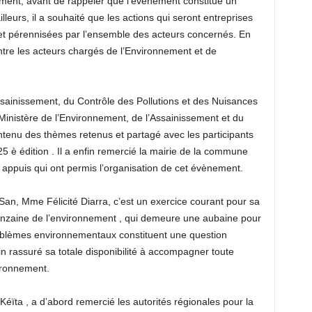
ement, avant de rappeler que l’évènement constitue un
illeurs, il a souhaité que les actions qui seront entreprises
 et pérennisées par l’ensemble des acteurs concernés. En
 entre les acteurs chargés de l’Environnement et de
Assainissement, du Contrôle des Pollutions et des Nuisances
nistère de l’Environnement, de l’Assainissement et du
tenu des thèmes retenus et partagé avec les participants
5 è édition . Il a enfin remercié la mairie de la commune
 appuis qui ont permis l’organisation de cet évènement.
an, Mme Félicité Diarra, c’est un exercice courant pour sa
inzaine de l’environnement , qui demeure une aubaine pour
problèmes environnementaux constituent une question
in rassuré sa totale disponibilité à accompagner toute
vironnement.
ïta , a d’abord remercié les autorités régionales pour la