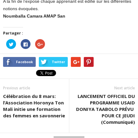
A la fin de l’exposé chaque apprenant est édifié sur les différentes
notions évoquées.
Noumballa Camara AMAP San
Partager :
Cliquez
Cliquez
Cliquez
pour
pour
pour
partager
partager
partager
sur
sur
sur
Twitter(ouvre
Facebook(ouvre
Google+
dans
dans
(ouvre
Facebook
Twitter
une
une
dans
nouvelle
nouvelle
une
fenêtre)
fenêtre)
nouvelle
fenêtre)
Previous article
Next article
Célébration du 8 mars:
LANCEMENT OFFICIEL DU
l’Association Horonya Ton
PROGRAMME USAID
Mali initie une formation
DONIYA TAABOLO PRÉVU
des femmes en savonnerie
POUR CE JEUDI
(Communiqué)