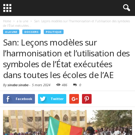
Home
a la une
San: Leçons modèles sur l’harmonisation et l’utilisation des symboles
de l’État exécutées...
A LA UNE
DOSSIERS
POLITIQUE
San: Leçons modèles sur
l’harmonisation et l’utilisation des
symboles de l’État exécutées
dans toutes les écoles de l’AE
By
sinaba sinaba
-
5 mars 2024
486
0
Facebook
Twitter