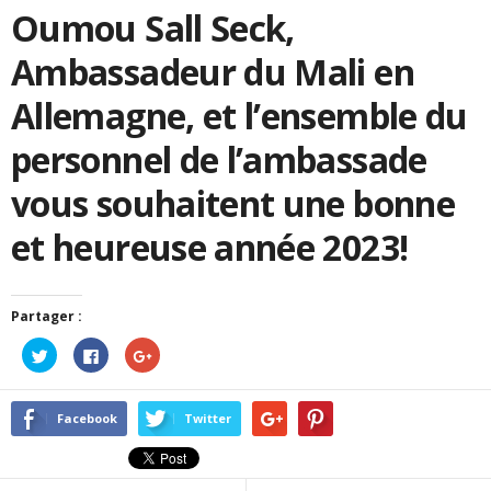
Oumou Sall Seck,
Ambassadeur du Mali en
Allemagne, et l’ensemble du
personnel de l’ambassade
vous souhaitent une bonne
et heureuse année 2023!
Partager :
Cliquez
Cliquez
Cliquez
pour
pour
pour
partager
partager
partager
sur
sur
sur
Twitter(ouvre
Facebook(ouvre
Google+
dans
dans
(ouvre
Facebook
Twitter
une
une
dans
nouvelle
nouvelle
une
fenêtre)
fenêtre)
nouvelle
fenêtre)