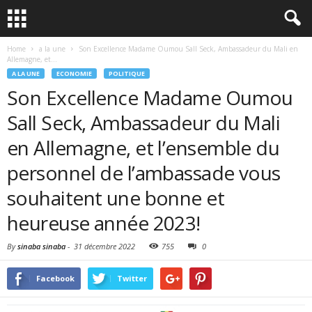
Home
a la une
Son Excellence Madame Oumou Sall Seck, Ambassadeur du Mali en
Allemagne, et...
A LA UNE
ECONOMIE
POLITIQUE
Son Excellence Madame Oumou
Sall Seck, Ambassadeur du Mali
en Allemagne, et l’ensemble du
personnel de l’ambassade vous
souhaitent une bonne et
heureuse année 2023!
By
sinaba sinaba
-
31 décembre 2022
755
0
Facebook
Twitter