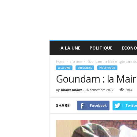
A LA UNE
POLITIQUE
ECONO
Home
a la une
Goundam : la Mairie logée dans du
A LA UNE
DOSSIERS
POLITIQUE
Goundam : la Mairi
By
sinaba sinaba
-
20 septembre 2017
1044
SHARE
Facebook
Twitte