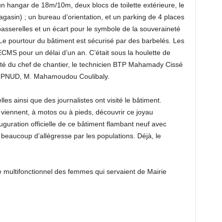
un hangar de 18m/10m, deux blocs de toilette extérieure, le
asin) ; un bureau d’orientation, et un parking de 4 places
asserelles et un écart pour le symbole de la souveraineté
 Le pourtour du bâtiment est sécurisé par des barbelés. Les
ECMS pour un délai d’un an. C’était sous la houlette de
té du chef de chantier, le technicien BTP Mahamady Cissé
du PNUD, M. Mahamoudou Coulibaly.
lles ainsi que des journalistes ont visité le bâtiment.
viennent, à motos ou à pieds, découvrir ce joyau
uguration officielle de ce bâtiment flambant neuf avec
beaucoup d’allégresse par les populations. Déjà, le
tre multifonctionnel des femmes qui servaient de Mairie