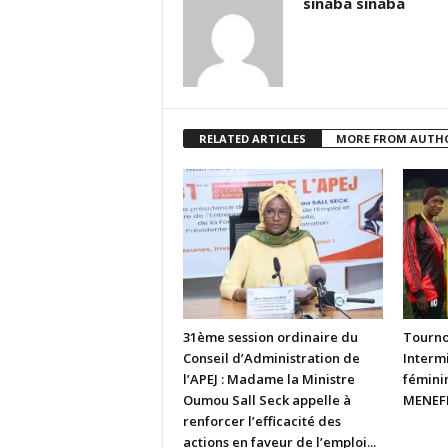
sinaba sinaba
RELATED ARTICLES
MORE FROM AUTH
31ème session ordinaire du
Tourno
Conseil d’Administration de
Intermi
l’APEJ : Madame la Ministre
fémini
Oumou Sall Seck appelle à
MENEFP
renforcer l’efficacité des
actions en faveur de l’emploi...