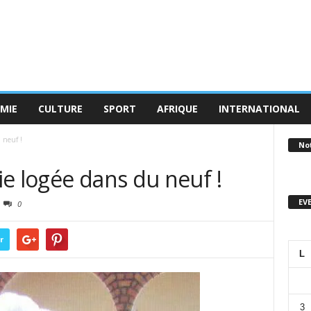
MIE
CULTURE
SPORT
AFRIQUE
INTERNATIONAL
 neuf !
No
e logée dans du neuf !
EV
0
r
L
3