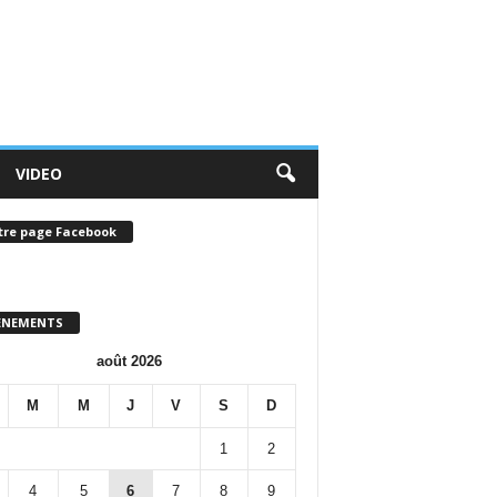
VIDEO
tre page Facebook
ENEMENTS
août 2026
M
M
J
V
S
D
1
2
4
5
6
7
8
9