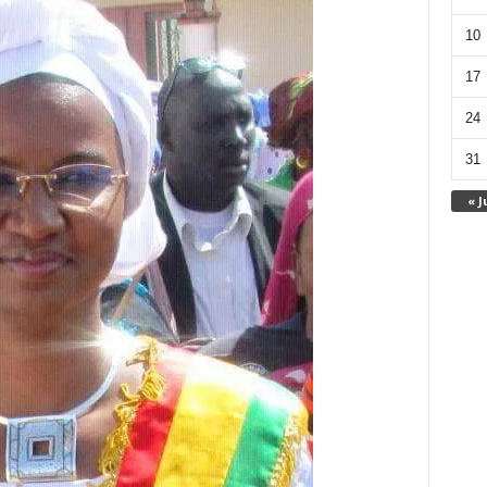
10
17
24
31
« J