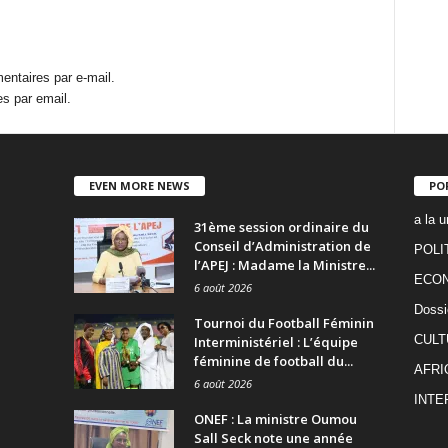
ntaires par e-mail.
s par email.
EVEN MORE NEWS
PO
a la u
31ème session ordinaire du
Conseil d’Administration de
POLI
l’APEJ : Madame la Ministre...
ECO
6 août 2026
Dossi
Tournoi du Football Féminin
CULT
Interministériel : L’équipe
féminine de football du...
AFRI
6 août 2026
INTE
ONEF : La ministre Oumou
Sall Seck note une année