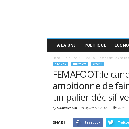
A LA UNE
POLITIQUE
ECONO
Home
a la une
FEMAFOOT:le candidat Salaha Baby a
A LA UNE
INERVIEW
SPORT
FEMAFOOT:le cand
ambitionne de fair
un palier décisif v
By
sinaba sinaba
-
15 septembre 2017
1014
SHARE
Facebook
Twitte