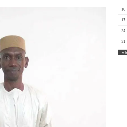
10
17
24
31
« J