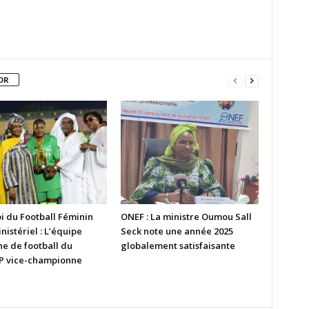
OR
i du Football Féminin
ONEF : La ministre Oumou Sall
nistériel : L’équipe
Seck note une année 2025
ne de football du
globalement satisfaisante
 vice-championne