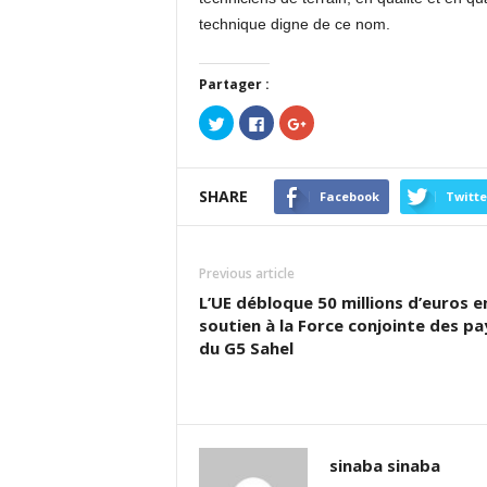
technique digne de ce nom.
Partager :
Cliquez
Cliquez
Cliquez
pour
pour
pour
partager
partager
partager
sur
sur
sur
Twitter(ouvre
Facebook(ouvre
Google+
dans
dans
(ouvre
SHARE
une
une
dans
Facebook
Twitte
nouvelle
nouvelle
une
fenêtre)
fenêtre)
nouvelle
fenêtre)
Previous article
L’UE débloque 50 millions d’euros e
soutien à la Force conjointe des pa
du G5 Sahel
sinaba sinaba