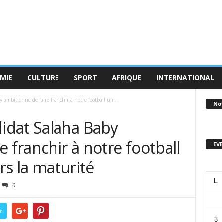
MIE
CULTURE
SPORT
AFRIQUE
INTERNATIONAL
mbitionne de faire franchir à notre football un...
No
idat Salaha Baby
e franchir à notre football
EV
ers la maturité
L
0
r
3