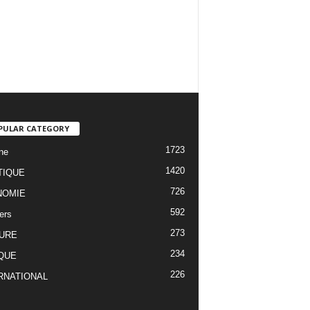
PULAR CATEGORY
1723
ne
1420
TIQUE
726
NOMIE
592
ers
273
URE
234
QUE
226
RNATIONAL