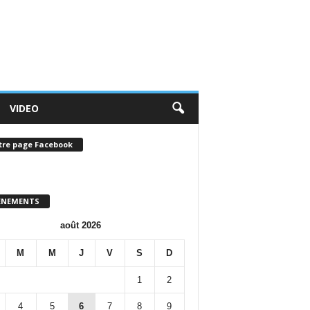
VIDEO
tre page Facebook
ENEMENTS
août 2026
M
M
J
V
S
D
1
2
4
5
6
7
8
9