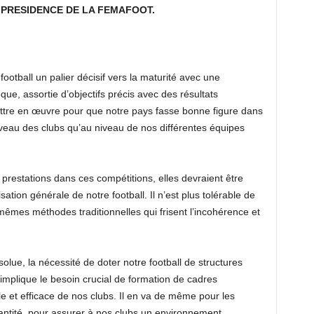
PRESIDENCE DE LA FEMAFOOT.
football un palier décisif vers la maturité avec une
que, assortie d’objectifs précis avec des résultats
ttre en œuvre pour que notre pays fasse bonne figure dans
niveau des clubs qu’au niveau de nos différentes équipes
prestations dans ces compétitions, elles devraient être
ation générale de notre football. Il n’est plus tolérable de
 mêmes méthodes traditionnelles qui frisent l’incohérence et
lue, la nécessité de doter notre football de structures
 implique le besoin crucial de formation de cadres
e et efficace de nos clubs. Il en va de même pour les
uantité, pour assurer à nos clubs un environnement