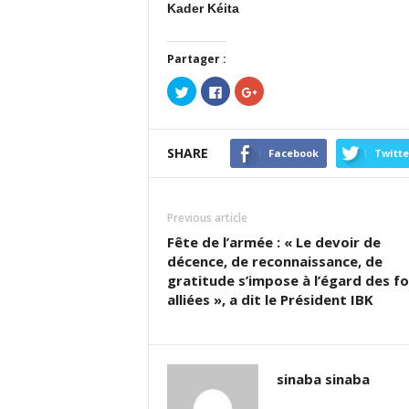
Kader Kéita
Partager :
Cliquez
Cliquez
Cliquez
pour
pour
pour
partager
partager
partager
sur
sur
sur
Twitter(ouvre
Facebook(ouvre
Google+
dans
dans
(ouvre
SHARE
une
une
dans
Facebook
Twitte
nouvelle
nouvelle
une
fenêtre)
fenêtre)
nouvelle
fenêtre)
Previous article
Fête de l’armée : « Le devoir de
décence, de reconnaissance, de
gratitude s’impose à l’égard des f
alliées », a dit le Président IBK
sinaba sinaba