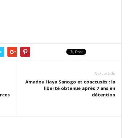
r
Next article
Amadou Haya Sanogo et coaccusés : la
liberté obtenue après 7 ans en
orces
détention