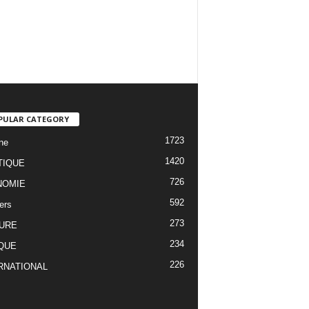
PULAR CATEGORY
1723
ne
1420
TIQUE
726
NOMIE
592
ers
273
URE
234
QUE
226
RNATIONAL