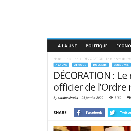
A LA UNE
POLITIQUE
ECONO
Home
a la une
DÉCORATION : Le ministre de l’Habit
A LA UNE
AFRIQUE
DOSSIERS
ECONOMIE
DÉCORATION : Le mi
officier de l’Ordre
By
sinaba sinaba
-
26 janvier 2020
1180
SHARE
Facebook
Twitte