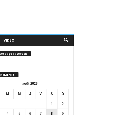
VIDEO
tre page Facebook
ENEMENTS
août 2026
M
M
J
V
S
D
1
2
4
5
6
7
8
9