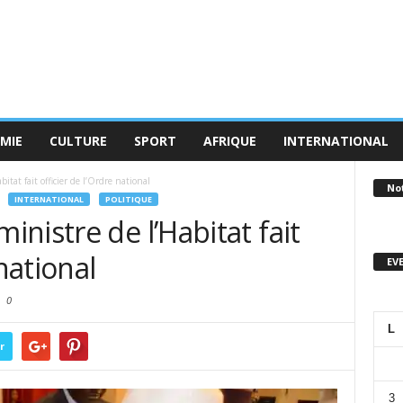
MIE
CULTURE
SPORT
AFRIQUE
INTERNATIONAL
at fait officier de l’Ordre national
No
INTERNATIONAL
POLITIQUE
nistre de l’Habitat fait
 national
EV
0
L
r
3