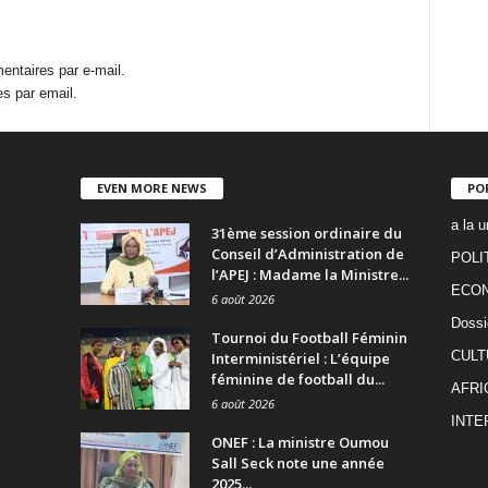
ntaires par e-mail.
s par email.
EVEN MORE NEWS
PO
a la u
31ème session ordinaire du
Conseil d’Administration de
POLI
l’APEJ : Madame la Ministre...
ECO
6 août 2026
Dossi
Tournoi du Football Féminin
CULT
Interministériel : L’équipe
féminine de football du...
AFRI
6 août 2026
INTE
ONEF : La ministre Oumou
Sall Seck note une année
2025...