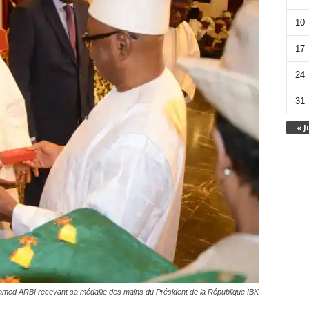
10
17
24
31
« J
amed ARBI recevant sa médaille des mains du Président de la République IBK