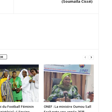
(Soumaïla Cissé)
OR
i du Football Féminin
ONEF : La ministre Oumou Sall
nistériel : L’équipe
Seck note une année 2025