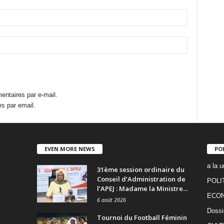
ntaires par e-mail.
s par email.
EVEN MORE NEWS
PO
a la u
31ème session ordinaire du
Conseil d’Administration de
POLI
l’APEJ : Madame la Ministre...
ECO
6 août 2026
Dossi
Tournoi du Football Féminin