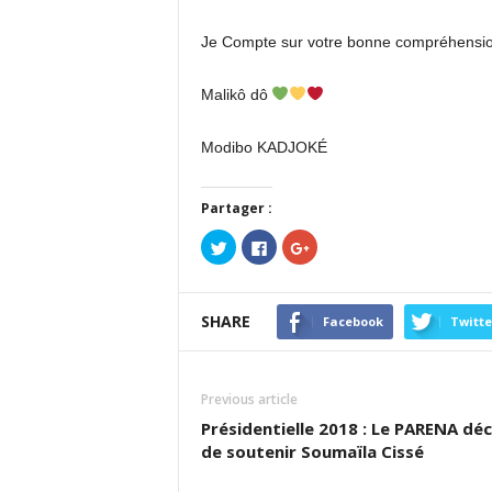
Je Compte sur votre bonne compréhension 
Malikô dô
Modibo KADJOKÉ
Partager :
Cliquez
Cliquez
Cliquez
pour
pour
pour
partager
partager
partager
sur
sur
sur
Twitter(ouvre
Facebook(ouvre
Google+
dans
dans
(ouvre
SHARE
une
une
dans
Facebook
Twitte
nouvelle
nouvelle
une
fenêtre)
fenêtre)
nouvelle
fenêtre)
Previous article
Présidentielle 2018 : Le PARENA déc
de soutenir Soumaïla Cissé