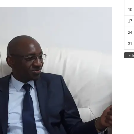
10
17
24
31
« J