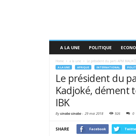
A LA UNE
POLITIQUE
ECONO
Home
a la une
Le président du parti APM MALIKÔ,
A LA UNE
AFRIQUE
INTERNATIONAL
POLIT
Le président du p
Kadjoké, dément t
IBK
By
sinaba sinaba
-
29 mai 2018
926
0
SHARE
Facebook
Twitte