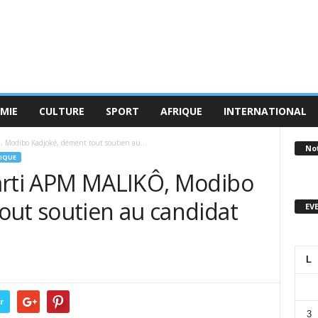
MIE
CULTURE
SPORT
AFRIQUE
INTERNATIONAL
 Modibo Kadjoké, dément tout soutien au...
No
IQUE
arti APM MALIKÔ, Modibo
out soutien au candidat
EV
L
r
3