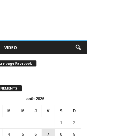
VIDEO
tre page Facebook
ENEMENTS
août 2026
M
M
J
V
S
D
1
2
4
5
6
7
8
9