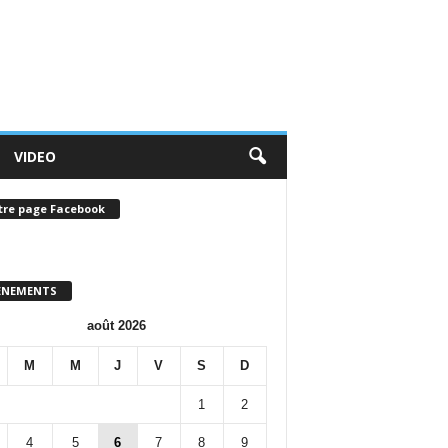
VIDEO
tre page Facebook
ENEMENTS
août 2026
M
M
J
V
S
D
1
2
4
5
6
7
8
9