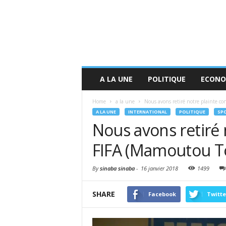
A LA UNE
POLITIQUE
ECONO
Home
a la une
Nous avons retiré notre plainte co
A LA UNE
INTERNATIONAL
POLITIQUE
SP
Nous avons retiré 
FIFA (Mamoutou T
By
sinaba sinaba
-
16 janvier 2018
1499
SHARE
Facebook
Twitte