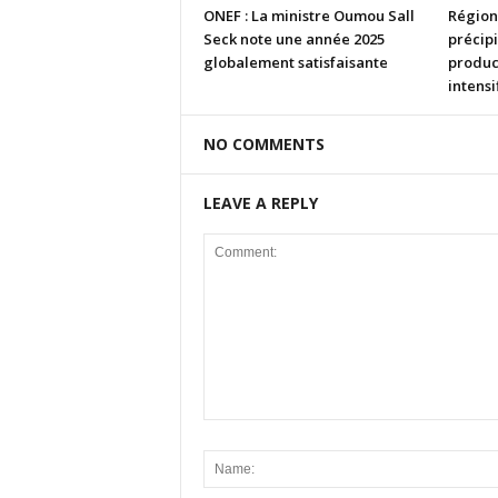
ONEF : La ministre Oumou Sall
Région
Seck note une année 2025
précipi
globalement satisfaisante
product
intensi
NO COMMENTS
LEAVE A REPLY