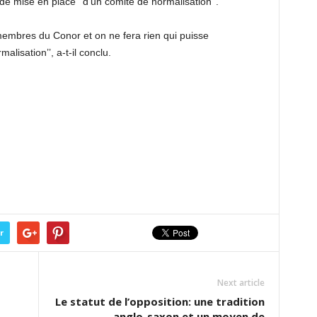
e mise en place ‘‘d’un comité de normalisation’’.
membres du Conor et on ne fera rien qui puisse
lisation’’, a-t-il conclu.
r
Next article
Le statut de l’opposition: une tradition
anglo-saxon et un moyen de