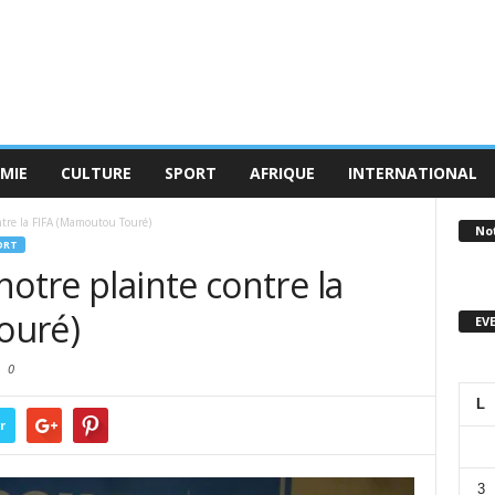
MIE
CULTURE
SPORT
AFRIQUE
INTERNATIONAL
ntre la FIFA (Mamoutou Touré)
No
ORT
notre plainte contre la
ouré)
EV
0
L
r
3