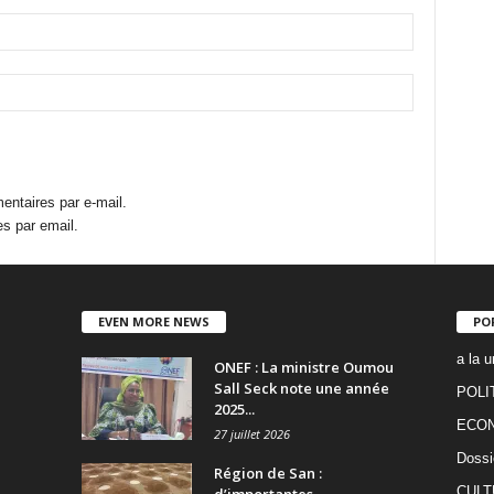
ntaires par e-mail.
s par email.
EVEN MORE NEWS
PO
a la u
ONEF : La ministre Oumou
Sall Seck note une année
POLI
2025...
ECO
27 juillet 2026
Dossi
Région de San :
CULT
d’importantes