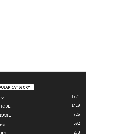
PULAR CATEGORY
1721
ne
1419
TIQUE
725
NOMIE
592
ers
273
URE