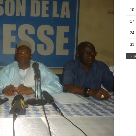
10
17
24
31
« J