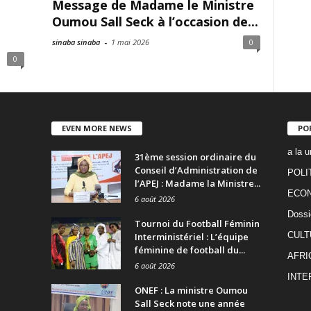
Message de Madame le Ministre
Oumou Sall Seck à l’occasion de...
sinaba sinaba
-
1 mai 2026
0
0
EVEN MORE NEWS
PO
a la u
31ème session ordinaire du
Conseil d’Administration de
POLI
l’APEJ : Madame la Ministre...
ECO
6 août 2026
Dossi
Tournoi du Football Féminin
CULT
Interministériel : L’équipe
féminine de football du...
AFRI
6 août 2026
INTE
ONEF : La ministre Oumou
Sall Seck note une année