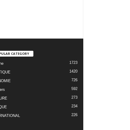
PULAR CATEGORY
1723
ne
1420
TIQUE
726
NOMIE
592
ers
273
URE
234
QUE
226
RNATIONAL