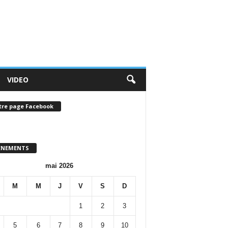
VIDEO
tre page Facebook
ENEMENTS
mai 2026
M
M
J
V
S
D
1
2
3
5
6
7
8
9
10