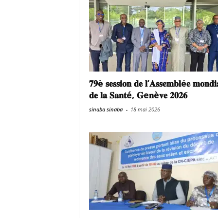
𝟕𝟗è 𝐬𝐞𝐬𝐬𝐢𝐨𝐧 𝐝𝐞 𝐥’𝐀𝐬𝐬𝐞𝐦𝐛𝐥é𝐞 𝐦𝐨𝐧𝐝𝐢
𝐝𝐞 𝐥𝐚 𝐒𝐚𝐧𝐭é, 𝐆e𝐧è𝐯𝐞 𝟐𝟎𝟐𝟔
sinaba sinaba
-
18 mai 2026