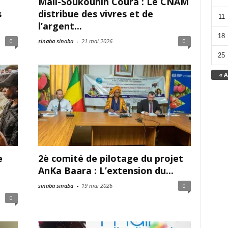
Mali-Soukounin Coura : Le CNAM
s
distribue des vivres et de
11
l’argent...
18
0
sinaba sinaba
-
21 mai 2026
0
25
« A
e
2è comité de pilotage du projet
e
AnKa Baara : L’extension du...
sinaba sinaba
-
19 mai 2026
0
0