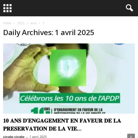
Home
2025
avril
1
Daily Archives: 1 avril 2025
𝟏𝟎 𝐀𝐍𝐒 𝐃’𝐄𝐍𝐆𝐀𝐆𝐄𝐌𝐄𝐍𝐓 𝐄𝐍 𝐅𝐀𝐕𝐄𝐔𝐑 𝐃𝐄 𝐋𝐀
𝐏𝐑𝐄𝐒𝐄𝐑𝐕𝐀𝐓𝐈𝐎𝐍 𝐃𝐄 𝐋𝐀 𝐕𝐈𝐄...
sinaba sinaba
-
1 avril 2025
0