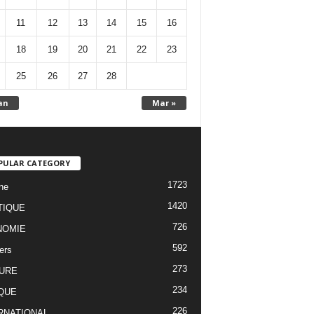
11
12
13
14
15
16
18
19
20
21
22
23
25
26
27
28
an
Mar »
PULAR CATEGORY
1723
ne
1420
TIQUE
726
NOMIE
592
ers
273
URE
234
QUE
226
RNATIONAL