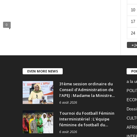
10
17
0
24
« J
EVEN MORE NEWS
PO
a la u
31ème session ordinaire du
Conseil d’Administration de
POLI
l’APEJ : Madame la Ministre...
ECO
6 août 2026
Dossi
Tournoi du Football Féminin
CULT
Interministériel : L’équipe
féminine de football du...
AFRI
6 août 2026
INTE