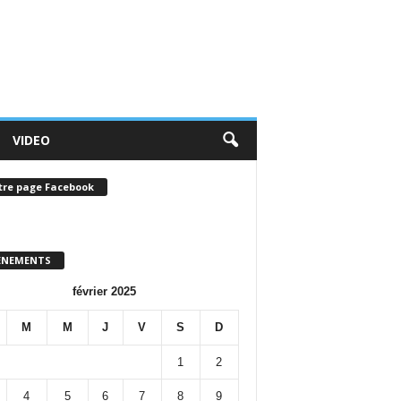
VIDEO
tre page Facebook
ENEMENTS
février 2025
M
M
J
V
S
D
1
2
4
5
6
7
8
9