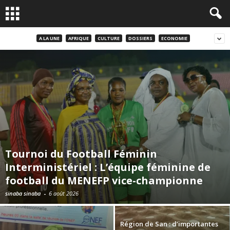
A LA UNE
AFRIQUE
CULTURE
DOSSIERS
ECONOMIE
Tournoi du Football Féminin
Interministériel : L’équipe féminine de
football du MENEFP vice-championne
sinaba sinaba
-
6 août 2026
Région de San : d’importantes