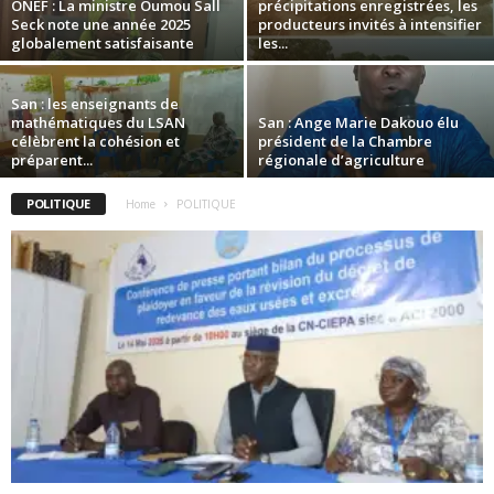
ONEF : La ministre Oumou Sall
précipitations enregistrées, les
Seck note une année 2025
producteurs invités à intensifier
globalement satisfaisante
les...
San : les enseignants de
mathématiques du LSAN
San : Ange Marie Dakouo élu
célèbrent la cohésion et
président de la Chambre
préparent...
régionale d’agriculture
POLITIQUE
Home
POLITIQUE