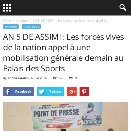
Home
a la une
AN 5 DE ASSIMI : Les forces vives de la nation appel à...
A LA UNE
POLITIQUE
AN 5 DE ASSIMI : Les forces vives
de la nation appel à une
mobilisation générale demain au
Palais des Sports
By
sinaba sinaba
-
6 juin 2026
170
0
Facebook
Twitter