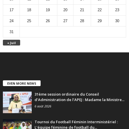
17
18
19
20
21
22
23
24
25
26
27
28
29
30
31
« Juil
EVEN MORE NEWS
31ème session ordinaire du Conseil
d’Administration de l’APEJ : Madame la Ministre...
6 août 2026
Tournoi du Football Féminin Interministériel :
L’équipe féminine de football du...