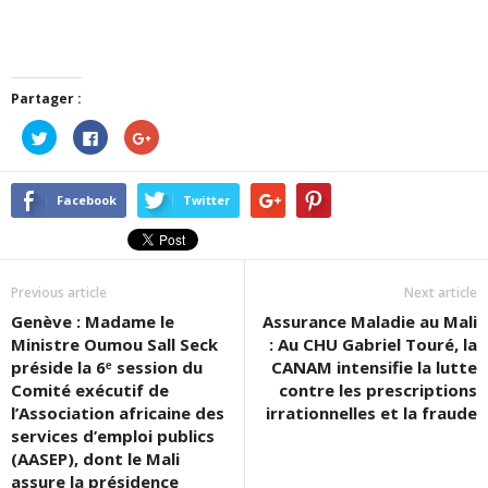
Partager :
Cliquez
Cliquez
Cliquez
pour
pour
pour
partager
partager
partager
sur
sur
sur
Twitter(ouvre
Facebook(ouvre
Google+
dans
dans
(ouvre
Facebook
Twitter
une
une
dans
nouvelle
nouvelle
une
fenêtre)
fenêtre)
nouvelle
fenêtre)
Previous article
Next article
Genève : Madame le
Assurance Maladie au Mali
Ministre Oumou Sall Seck
: Au CHU Gabriel Touré, la
préside la 6ᵉ session du
CANAM intensifie la lutte
Comité exécutif de
contre les prescriptions
l’Association africaine des
irrationnelles et la fraude
services d’emploi publics
(AASEP), dont le Mali
assure la présidence