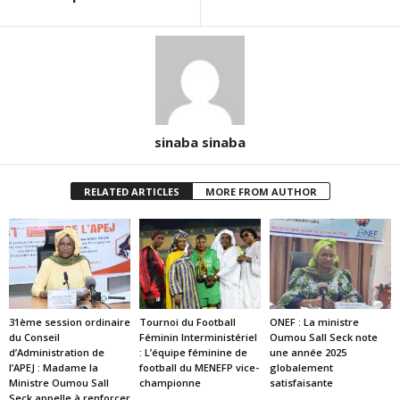
sinaba sinaba
RELATED ARTICLES
MORE FROM AUTHOR
31ème session ordinaire
Tournoi du Football
ONEF : La ministre
du Conseil
Féminin Interministériel
Oumou Sall Seck note
d’Administration de
: L’équipe féminine de
une année 2025
l’APEJ : Madame la
football du MENEFP vice-
globalement
Ministre Oumou Sall
championne
satisfaisante
Seck appelle à renforcer