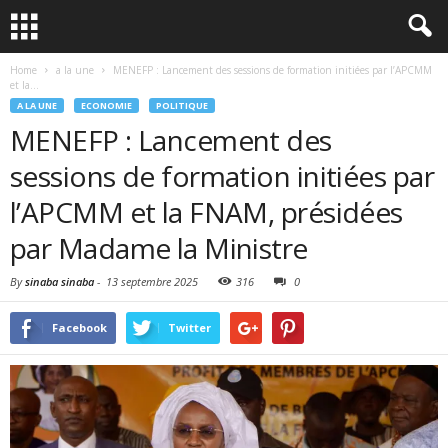
Home
a la une
MENEFP : Lancement des sessions de formation initiées par l’APCMM
et la...
A LA UNE
ECONOMIE
POLITIQUE
MENEFP : Lancement des
sessions de formation initiées par
l’APCMM et la FNAM, présidées
par Madame la Ministre
By
sinaba sinaba
-
13 septembre 2025
316
0
Facebook
Twitter