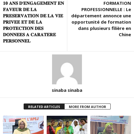
𝟏𝟎 𝐀𝐍𝐒 𝐃’𝐄𝐍𝐆𝐀𝐆𝐄𝐌𝐄𝐍𝐓 𝐄𝐍
FORMATION
𝐅𝐀𝐕𝐄𝐔𝐑 𝐃𝐄 𝐋𝐀
PROFESSIONNELLE : Le
𝐏𝐑𝐄𝐒𝐄𝐑𝐕𝐀𝐓𝐈𝐎𝐍 𝐃𝐄 𝐋𝐀 𝐕𝐈𝐄
département annonce une
𝐏𝐑𝐈𝐕𝐄𝐄 𝐄𝐓 𝐃𝐄 𝐋𝐀
opportunité de formation
𝐏𝐑𝐎𝐓𝐄𝐂𝐓𝐈𝐎𝐍 𝐃𝐄𝐒
dans plusieurs filière en
𝐃𝐎𝐍𝐍𝐄𝐄𝐒 𝐀 𝐂𝐀𝐑𝐀𝐓𝐄𝐑𝐄
Chine
𝐏𝐄𝐑𝐒𝐎𝐍𝐍𝐄𝐋
sinaba sinaba
RELATED ARTICLES
MORE FROM AUTHOR