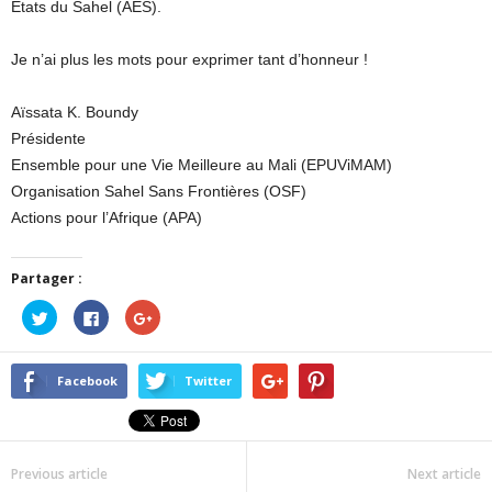
Etats du Sahel (AES).
Je n’ai plus les mots pour exprimer tant d’honneur !
Aïssata K. Boundy
Présidente
Ensemble pour une Vie Meilleure au Mali (EPUViMAM)
Organisation Sahel Sans Frontières (OSF)
Actions pour l’Afrique (APA)
Partager :
Cliquez
Cliquez
Cliquez
pour
pour
pour
partager
partager
partager
sur
sur
sur
Twitter(ouvre
Facebook(ouvre
Google+
dans
dans
(ouvre
Facebook
Twitter
une
une
dans
nouvelle
nouvelle
une
fenêtre)
fenêtre)
nouvelle
fenêtre)
Previous article
Next article