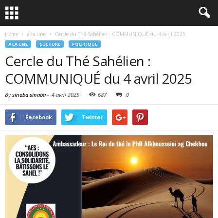
Home
a la une
Cercle du Thé Sahélien : COMMUNIQUÉ du 4 avril 2025
A LA UNE
CULTURE
POLITIQUE
Cercle du Thé Sahélien :
COMMUNIQUÉ du 4 avril 2025
By
sinaba sinaba
-
4 avril 2025
687
0
Facebook
Twitter