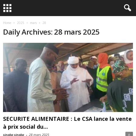
Home
2025
mars
28
Daily Archives: 28 mars 2025
SECURITE ALIMENTAIRE : Le CSA lance la vente
à prix social du...
sinaba sinaba
-
28 mars 2025
0