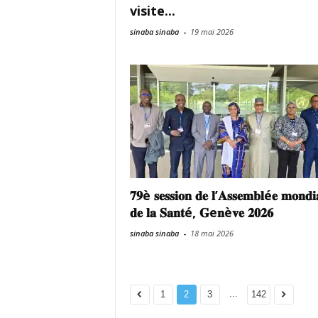
visite...
sinaba sinaba
-
19 mai 2026
𝟕𝟗è 𝐬𝐞𝐬𝐬𝐢𝐨𝐧 𝐝𝐞 𝐥’𝐀𝐬𝐬𝐞𝐦𝐛𝐥é𝐞 𝐦𝐨𝐧𝐝𝐢
𝐝𝐞 𝐥𝐚 𝐒𝐚𝐧𝐭é, 𝐆e𝐧è𝐯𝐞 𝟐𝟎𝟐𝟔
sinaba sinaba
-
18 mai 2026
...
1
2
3
142