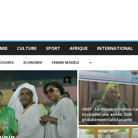
MIE
CULTURE
SPORT
AFRIQUE
INTERNATIONAL
OSSIERS
ECONOMIE
FEMME MODÈLE
0
ONEF : La ministre Oumou Sal
Seck note une année 2025
globalement satisfaisante
minin