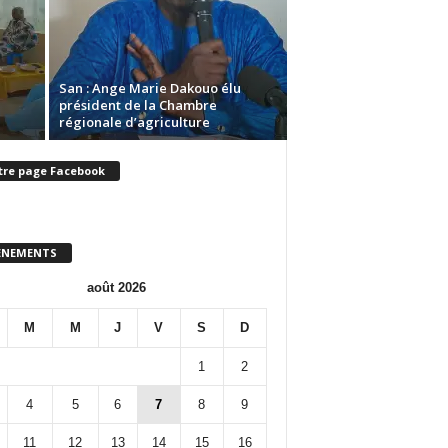
San : Ange Marie Dakouo élu
président de la Chambre
régionale d’agriculture
tre page Facebook
ENEMENTS
août 2026
M
M
J
V
S
D
1
2
4
5
6
7
8
9
11
12
13
14
15
16