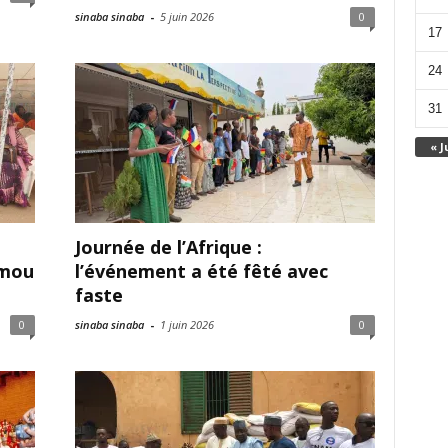
sinaba sinaba
-
5 juin 2026
0
17
24
31
« J
Journée de l’Afrique :
umou
l’événement a été fêté avec
faste
0
sinaba sinaba
-
1 juin 2026
0