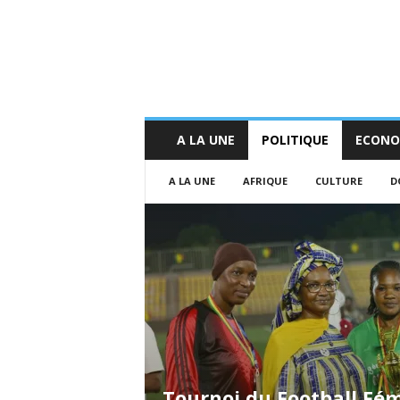
A LA UNE
POLITIQUE
ECONO
A LA UNE
AFRIQUE
CULTURE
D
Tournoi du Football Fé