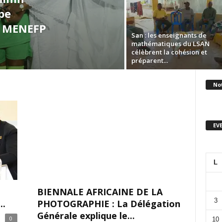
ipe
u MENEFP
San : les enseignants de
mathématiques du LSAN
célèbrent la cohésion et
préparent...
No
EV
L
BIENNALE AFRICAINE DE LA
3
..
PHOTOGRAPHIE : La Délégation
Générale explique le...
0
10