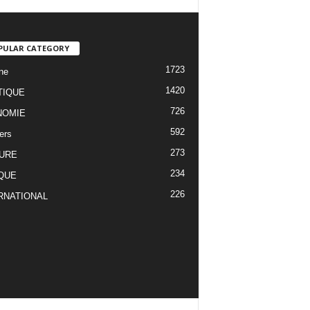
PULAR CATEGORY
1723
ne
1420
TIQUE
726
NOMIE
592
ers
273
URE
234
QUE
226
RNATIONAL