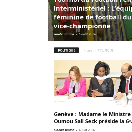
Interministériel : L’équ
féminine de football d
vice-championne
sinaba sinaba
-
6 août 2026
POLITIQUE
Home
POLITIQUE
Genève : Madame le Ministre
Oumou Sall Seck préside la 6ᵉ.
sinaba sinaba
-
6 juin 2026