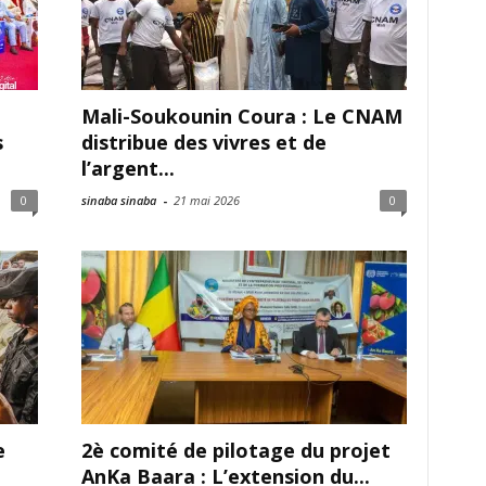
Mali-Soukounin Coura : Le CNAM
s
distribue des vivres et de
l’argent...
0
sinaba sinaba
-
21 mai 2026
0
e
2è comité de pilotage du projet
e
AnKa Baara : L’extension du...