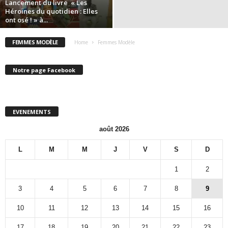
Lancement du livre « Les
Héroïnes du quotidien : Elles
ont osé ! » à...
FEMMES MODÈLE
Home
Femmes Modèle
Notre page Facebook
EVENEMENTS
août 2026
L
M
M
J
V
S
D
1
2
3
4
5
6
7
8
9
10
11
12
13
14
15
16
17
18
19
20
21
22
23