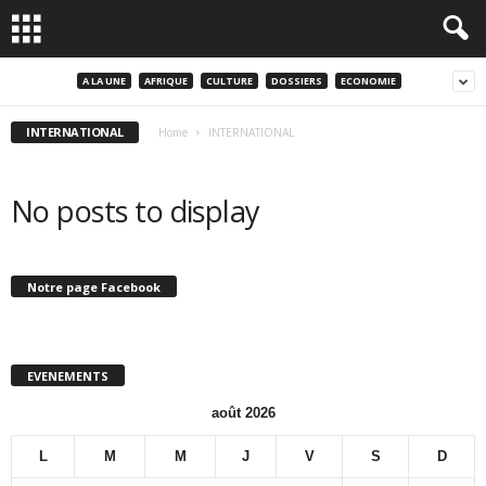
A LA UNE
AFRIQUE
CULTURE
DOSSIERS
ECONOMIE
INTERNATIONAL
Home
INTERNATIONAL
No posts to display
Notre page Facebook
EVENEMENTS
août 2026
L
M
M
J
V
S
D