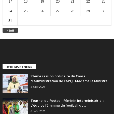
17
18
19
20
21
22
23
24
25
26
27
28
29
30
31
« Juil
EVEN MORE NEWS
31ème session ordinaire du Conseil
d’Administration de l’APEJ : Madame la Ministre...
6 août 2026
Tournoi du Football Féminin Interministériel :
L’équipe féminine de football du...
6 août 2026