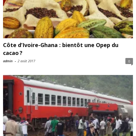
Côte d’Ivoire-Ghana : bientôt une Opep du
cacao ?
admin
-
2 août 2017
0